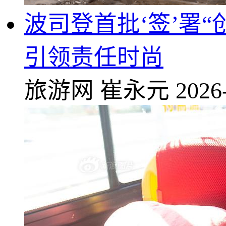
波司登首批‘签’署“
引领责任时尚
旅游网
崔永元
2026