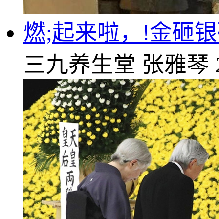
燃;起来啦，!金砸
三九养生堂
张雅琴