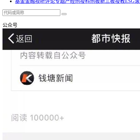
基金
金融
视听
评论
专题
产经
创投
科创板
新三板
投教
ESG
滚
公众号