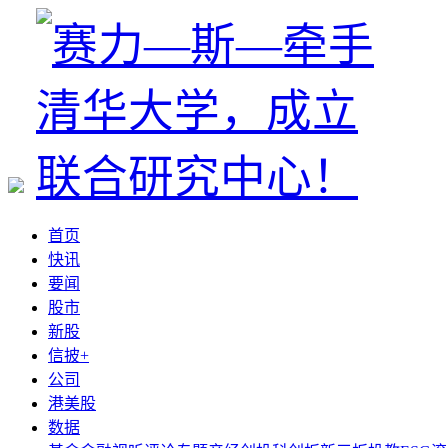
首页
快讯
要闻
股市
新股
信披+
公司
港美股
数据